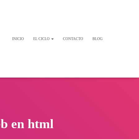
INICIO
EL CICLO
CONTACTO
BLOG
b en html