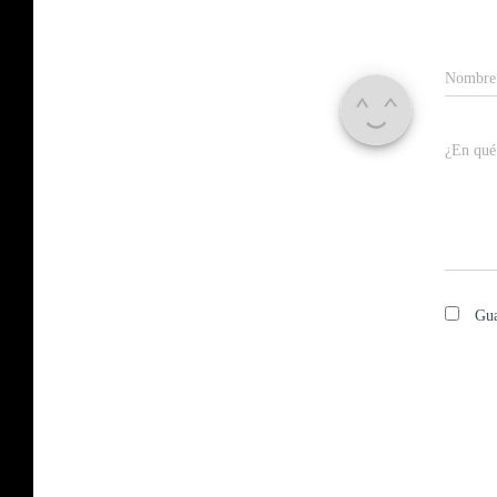
Nombr
¿En qué
Gua